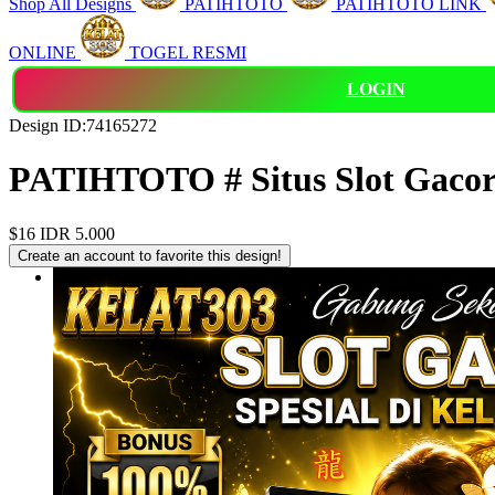
Shop All Designs
PATIHTOTO
PATIHTOTO LINK
ONLINE
TOGEL RESMI
LOGIN
Design ID:74165272
PATIHTOTO # Situs Slot Gacor
$16
IDR 5.000
Create an account to favorite this design!